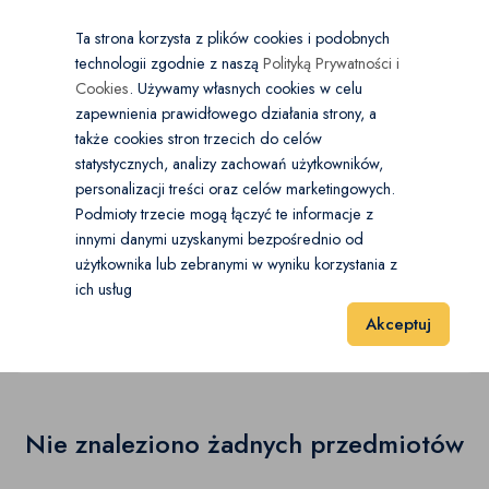
×
Wybierz kategorię
Kraj
PL
PLN
Ta strona korzysta z plików cookies i podobnych
technologii zgodnie z naszą
Polityką Prywatności i
Dodaj
Start
Cookies
. Używamy własnych cookies w celu
zapewnienia prawidłowego działania strony, a
0
Wykończenie wnętrz
także cookies stron trzecich do celów
statystycznych, analizy zachowań użytkowników,
Akcesoria do płytek
(0)
personalizacji treści oraz celów marketingowych.
Start
Dom i Ogród
Wykończenie wnętrz
Podmioty trzecie mogą łączyć te informacje z
Kuchnia
(0)
innymi danymi uzyskanymi bezpośrednio od
Tapety i panele ścienne
użytkownika lub zebranymi w wyniku korzystania z
Łazienka
(0)
ich usług
Tapety i panele ścienne
(0)
Akceptuj
Malowanie
(0)
Wyniki 1–1 z 0 Pozycje
20
40
60
Płytki
(0)
Podłogi
(0)
Nie znaleziono żadnych przedmiotów
Tapety i panele ścienne
(0)