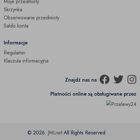
Moje przedmioty
Szorty
(0)
Skrzynka
Obserwowane przedmioty
T-shirty i podkoszulki
(0)
Saldo konta
Pozostałe
(0)
Informacje
Regulamin
Klauzula informacyjna
Znajdź nas na
Płatności online są obsługiwane przez
© 2026.
JMLnet
All Rights Reserved