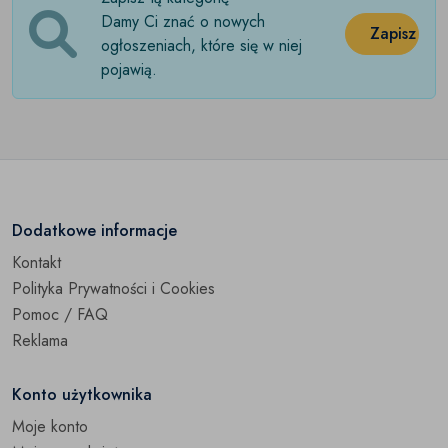
Damy Ci znać o nowych
Marynarki i garnitury
(0)
Zapisz
ogłoszeniach, które się w niej
pojawią.
Odzież nocna
(0)
Odzież sportowa
(0)
Odzież wierzchnia
(0)
Spodnie
(0)
Dodatkowe informacje
Spodnie jeansowe
(0)
Kontakt
Polityka Prywatności i Cookies
Spódnice
(0)
Pomoc / FAQ
Stroje kąpielowe
(0)
Reklama
Sukienki
(0)
Konto użytkownika
Swetry
Moje konto
(0)