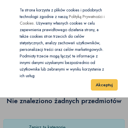
×
Wybierz kategorię
Kraj
PL
PLN
Ta strona korzysta z plików cookies i podobnych
technologii zgodnie z naszą
Polityką Prywatności i
Dodaj
Start
Cookies
. Używamy własnych cookies w celu
zapewnienia prawidłowego działania strony, a
0
Moda damska
także cookies stron trzecich do celów
statystycznych, analizy zachowań użytkowników,
Bluzki i koszule
(0)
personalizacji treści oraz celów marketingowych.
Start
Moda
Moda damska
Bluzy
Podmioty trzecie mogą łączyć te informacje z
Bluzy
(0)
innymi danymi uzyskanymi bezpośrednio od
użytkownika lub zebranymi w wyniku korzystania z
Bluzy
(0)
Wyniki 1–1 z 0 Pozycje
Body i gorsety
20
40
60
(0)
ich usług
Akceptuj
Golfy
(0)
Kardigany
Nie znaleziono żadnych przedmiotów
(0)
Kombinezony
(0)
Lekkie swetry
(0)
Zapisz tą kategorię