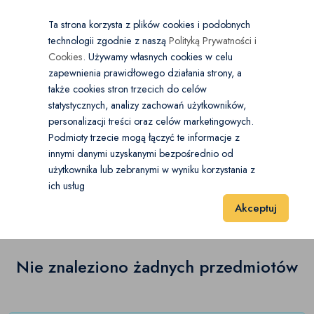
×
Wybierz kategorię
Kraj
PL
PLN
Ta strona korzysta z plików cookies i podobnych
technologii zgodnie z naszą
Polityką Prywatności i
Dodaj
Start
Cookies
. Używamy własnych cookies w celu
zapewnienia prawidłowego działania strony, a
0
Turystyka
także cookies stron trzecich do celów
statystycznych, analizy zachowań użytkowników,
Namioty i akcesoria
(0)
personalizacji treści oraz celów marketingowych.
Start
Sport i Hobby
Turystyka
Śpiwory, materace i karimaty
Podmioty trzecie mogą łączyć te informacje z
Śpiwory, materace i karimaty
(0)
innymi danymi uzyskanymi bezpośrednio od
użytkownika lub zebranymi w wyniku korzystania z
Śpiwory, materace i karimaty
(0)
Apteczki i środki na owady
(0)
ich usług
Wyniki 1–1 z 0 Pozycje
20
40
60
Akceptuj
Kuchnie i meble turystyczne
(0)
Osprzęt turystyczny
(0)
Nie znaleziono żadnych przedmiotów
Pozostałe
(0)