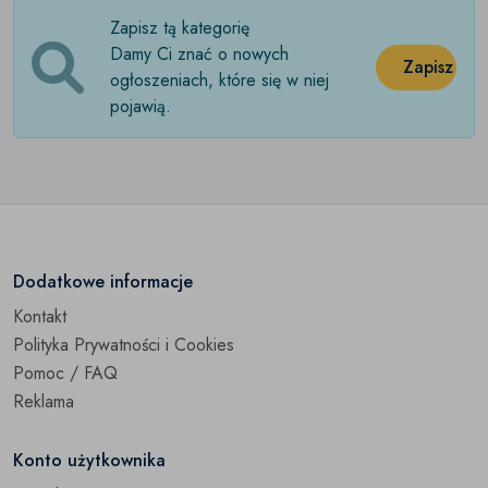
Zapisz tą kategorię
Mokasyny
(0)
Damy Ci znać o nowych
Zapisz
Obuwie sportowe
ogłoszeniach, które się w niej
(0)
pojawią.
Półbuty
(0)
Sandały
(0)
Sztyblety
(0)
Śniegowce
(0)
Dodatkowe informacje
Kontakt
Trampki
(0)
Polityka Prywatności i Cookies
Pozostałe
(0)
Pomoc / FAQ
Reklama
Konto użytkownika