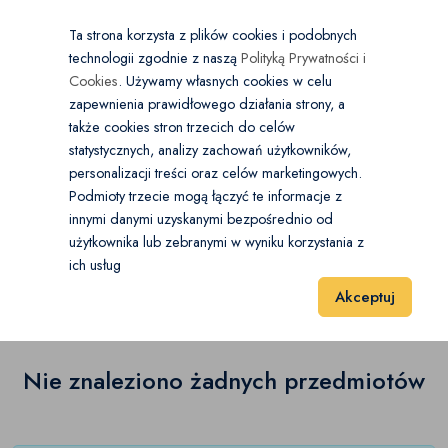
×
Wybierz kategorię
Kraj
PL
PLN
Ta strona korzysta z plików cookies i podobnych
technologii zgodnie z naszą
Polityką Prywatności i
Dodaj
Start
Cookies
. Używamy własnych cookies w celu
zapewnienia prawidłowego działania strony, a
0
Buty męskie
także cookies stron trzecich do celów
statystycznych, analizy zachowań użytkowników,
Espadryle
(0)
personalizacji treści oraz celów marketingowych.
Start
Moda
Buty męskie
Śniegowce
Podmioty trzecie mogą łączyć te informacje z
Glany
(0)
innymi danymi uzyskanymi bezpośrednio od
użytkownika lub zebranymi w wyniku korzystania z
Śniegowce
(0)
Japonki
(0)
ich usług
Wyniki 1–1 z 0 Pozycje
20
40
60
Akceptuj
Kalosze
(0)
Kapcie
(0)
Nie znaleziono żadnych przedmiotów
Klapki
(0)
Kowbojki
(0)