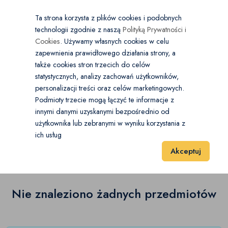
×
Wybierz kategorię
Kraj
PL
PLN
Ta strona korzysta z plików cookies i podobnych
technologii zgodnie z naszą
Polityką Prywatności i
Dodaj
Start
Cookies
. Używamy własnych cookies w celu
zapewnienia prawidłowego działania strony, a
0
Turystyka
także cookies stron trzecich do celów
statystycznych, analizy zachowań użytkowników,
Namioty i akcesoria
(0)
personalizacji treści oraz celów marketingowych.
Start
Sport i Hobby
Turystyka
Osprzęt turystyczny
Podmioty trzecie mogą łączyć te informacje z
Śpiwory, materace i karimaty
(0)
innymi danymi uzyskanymi bezpośrednio od
użytkownika lub zebranymi w wyniku korzystania z
Osprzęt turystyczny
(0)
Apteczki i środki na owady
(0)
ich usług
Wyniki 1–1 z 0 Pozycje
20
40
60
Akceptuj
Kuchnie i meble turystyczne
(0)
Osprzęt turystyczny
(0)
Nie znaleziono żadnych przedmiotów
Pozostałe
(0)