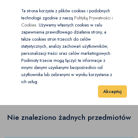
×
Wybierz kategorię
Kraj
PL
PLN
Ta strona korzysta z plików cookies i podobnych
technologii zgodnie z naszą
Polityką Prywatności i
Dodaj
Start
Cookies
. Używamy własnych cookies w celu
zapewnienia prawidłowego działania strony, a
0
Sport i Hobby
także cookies stron trzecich do celów
statystycznych, analizy zachowań użytkowników,
Akcesoria
(0)
personalizacji treści oraz celów marketingowych.
Start
Sport i Hobby
Sporty zimowe
Podmioty trzecie mogą łączyć te informacje z
Łyżwy
(0)
innymi danymi uzyskanymi bezpośrednio od
użytkownika lub zebranymi w wyniku korzystania z
Sporty zimowe
(0)
Narty
(0)
ich usług
Wyniki 1–1 z 0 Pozycje
20
40
60
Akceptuj
Obuwie narciarskie
(0)
Obuwie snowboardowe
(0)
Nie znaleziono żadnych przedmiotów
Odzież narciarska
(0)
Odzież snowboardowa
(0)