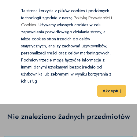
×
Wybierz kategorię
Kraj
PL
PLN
Ta strona korzysta z plików cookies i podobnych
technologii zgodnie z naszą
Polityką Prywatności i
Dodaj
Start
Cookies
. Używamy własnych cookies w celu
zapewnienia prawidłowego działania strony, a
0
Transport i poruszanie
także cookies stron trzecich do celów
statystycznych, analizy zachowań użytkowników,
Balkoniki i chodziki
(0)
personalizacji treści oraz celów marketingowych.
Start
Zdrowie i Uroda
Transport i poruszanie
Laski inwalidzkie
Podmioty trzecie mogą łączyć te informacje z
Kule
(0)
innymi danymi uzyskanymi bezpośrednio od
użytkownika lub zebranymi w wyniku korzystania z
Laski inwalidzkie
(0)
Laski inwalidzkie
(0)
ich usług
Wyniki 1–1 z 0 Pozycje
20
40
60
Akceptuj
Schodołazy
(0)
Skutery inwalidzkie
(0)
Nie znaleziono żadnych przedmiotów
Wózki inwalidzkie
(0)
Pozostałe
(0)