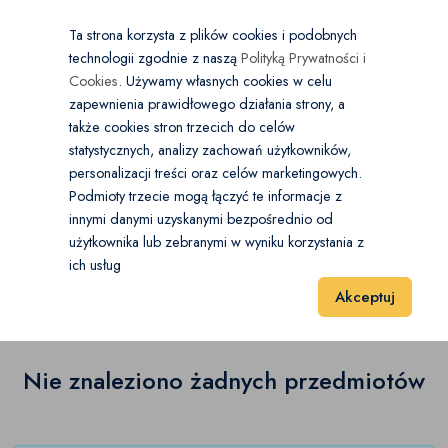
×
Wybierz kategorię
Kraj
PL
PLN
Ta strona korzysta z plików cookies i podobnych
technologii zgodnie z naszą
Polityką Prywatności i
Dodaj
Start
Cookies
. Używamy własnych cookies w celu
zapewnienia prawidłowego działania strony, a
0
Sztuka
także cookies stron trzecich do celów
statystycznych, analizy zachowań użytkowników,
Fotografia
(0)
personalizacji treści oraz celów marketingowych.
Start
Antyki i Kolekcje
Sztuka
Rysunek
Podmioty trzecie mogą łączyć te informacje z
Grafika
(0)
innymi danymi uzyskanymi bezpośrednio od
użytkownika lub zebranymi w wyniku korzystania z
Rysunek
(0)
Malarstwo
(0)
ich usług
Wyniki 1–1 z 0 Pozycje
20
40
60
Akceptuj
Plakat
(0)
Rysunek
(0)
Nie znaleziono żadnych przedmiotów
Rzeźba
(0)