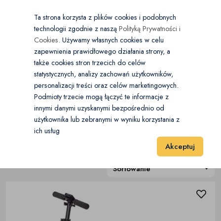
×
Wybierz kategorię
Kraj
PL
PLN
Ta strona korzysta z plików cookies i podobnych
technologii zgodnie z naszą
Polityką Prywatności i
Dodaj
Start
Cookies
. Używamy własnych cookies w celu
zapewnienia prawidłowego działania strony, a
0
Sport i Hobby
także cookies stron trzecich do celów
statystycznych, analizy zachowań użytkowników,
Deskorolki
(0)
personalizacji treści oraz celów marketingowych.
Start
Sport i Hobby
Skating
Podmioty trzecie mogą łączyć te informacje z
Hulajnogi
(4)
innymi danymi uzyskanymi bezpośrednio od
użytkownika lub zebranymi w wyniku korzystania z
Skating
(4)
Rolki
(0)
ich usług
Wyniki 1–4 z 4 Pozycje
20
40
60
Akceptuj
Wrotki
(0)
Sortowanie
Akcesoria skating
(0)
Pozostałe
(0)