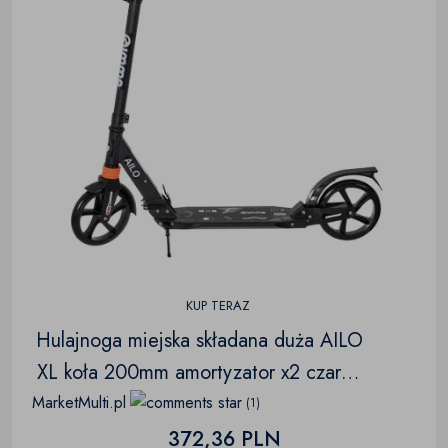
KUP TERAZ
Hulajnoga miejska składana duża AILO
XL koła 200mm amortyzator x2 czarna
GIMME
MarketMulti.pl
(1)
372,36 PLN