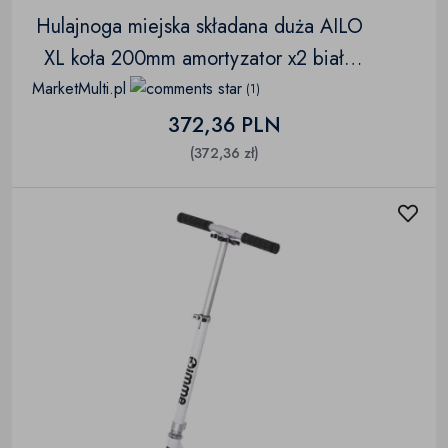
Hulajnoga miejska składana duża AILO
XL koła 200mm amortyzator x2 biała
GIMME
MarketMulti.pl
(1)
372,36 PLN
(372,36 zł)