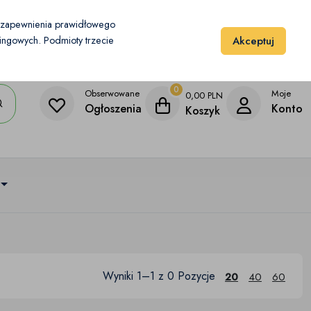
Moje konto
Dodaj przedmiot
u zapewnienia prawidłowego
Akceptuj
etingowych. Podmioty trzecie
0
Obserwowane
Moje
0,00
PLN
Ogłoszenia
Konto
Koszyk
Wyniki 1–1 z 0 Pozycje
20
40
60