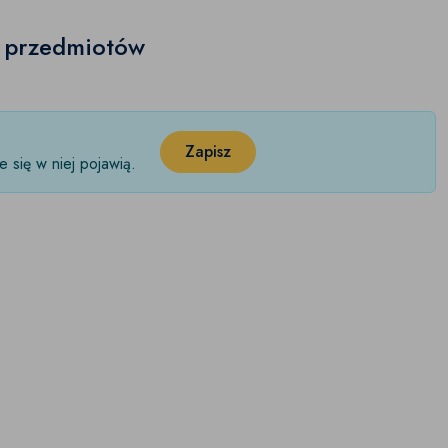
h przedmiotów
Zapisz
 się w niej pojawią.