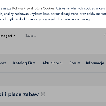
e z naszą
Polityką Prywatności i Cookies
. Używamy własnych cookies w cel
nych, analizy zachowań użytkowników, personalizacji treści oraz celów mark
od użytkownika lub zebranymi w wyniku korzystania z ich usług
kategorie
eraz
Katalog Firm
Aktualności
Forum
Informacje
i i place zabaw
(0)