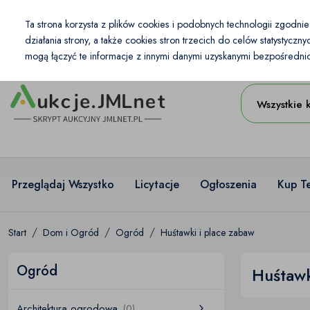
Kraj
Ta strona korzysta z plików cookies i podobnych technologii zgodni
PL
PLN
działania strony, a także cookies stron trzecich do celów statystycz
mogą łączyć te informacje z innymi danymi uzyskanymi bezpośrednio 
Wszystkie 
Przeglądaj Wszystko
Licytacje
Ogłoszenia
Kup T
Start
Dom i Ogród
Ogród
Huśtawki i place zabaw
Ogród
Huśtawk
Architektura ogrodowa
(0)