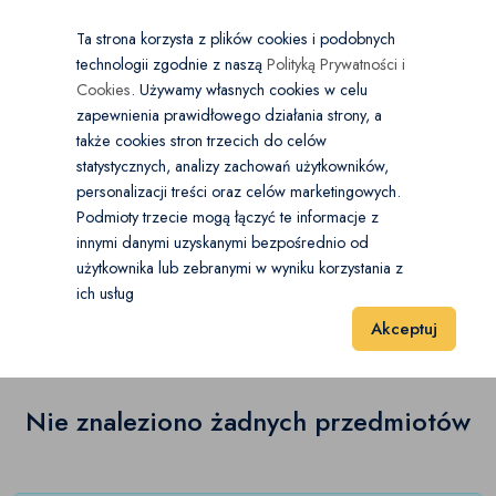
×
Wybierz kategorię
Kraj
PL
PLN
Ta strona korzysta z plików cookies i podobnych
technologii zgodnie z naszą
Polityką Prywatności i
Dodaj
Start
Cookies
. Używamy własnych cookies w celu
zapewnienia prawidłowego działania strony, a
0
Ogród
także cookies stron trzecich do celów
statystycznych, analizy zachowań użytkowników,
Architektura ogrodowa
(0)
personalizacji treści oraz celów marketingowych.
Start
Dom i Ogród
Ogród
Narzędzia ogrodowe
Podmioty trzecie mogą łączyć te informacje z
Baseny
(0)
innymi danymi uzyskanymi bezpośrednio od
użytkownika lub zebranymi w wyniku korzystania z
Narzędzia ogrodowe
(0)
Dekoracje ogrodowe
(0)
ich usług
Wyniki 1–1 z 0 Pozycje
20
40
60
Akceptuj
Donice
(0)
Grill
(0)
Nie znaleziono żadnych przedmiotów
Huśtawki i place zabaw
(0)
Maszyny ogrodowe
(0)