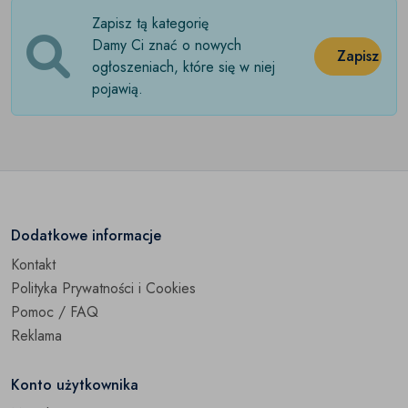
Zapisz tą kategorię
Kosiarki
(0)
Damy Ci znać o nowych
Zapisz
Meble ogrodowe
ogłoszeniach, które się w niej
(0)
pojawią.
Narzędzia ogrodowe
(0)
Nawadnianie
(0)
Oświetlenie ogrodowe
(0)
Podłoża ogrodowe
(0)
Dodatkowe informacje
Kontakt
Rośliny
(0)
Polityka Prywatności i Cookies
Pozostałe Ogród
(0)
Pomoc / FAQ
Reklama
Konto użytkownika