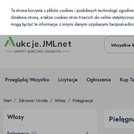
Kraj
Ta strona korzysta z plików cookies i podobnych technologii zgodni
PL
PLN
działania strony, a także cookies stron trzecich do celów statystycz
mogą łączyć te informacje z innymi danymi uzyskanymi bezpośrednio 
Wszystkie 
Przeglądaj Wszystko
Licytacje
Ogłoszenia
Kup T
Start
Zdrowie i Uroda
Włosy
Pielęgnacja
Włosy
Pielęgn
Pielęgnacja
(0)