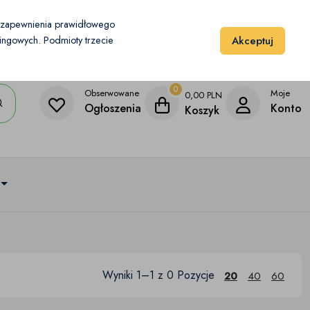
Moje konto
Dodaj przedmiot
u zapewnienia prawidłowego
Akceptuj
etingowych. Podmioty trzecie
0
Obserwowane
Moje
0,00
PLN
Ogłoszenia
Konto
Koszyk
Wyniki 1–1 z 0 Pozycje
20
40
60