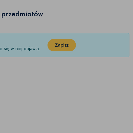
h przedmiotów
Zapisz
 się w niej pojawią.