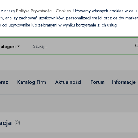
e z naszą
Polityką Prywatności i Cookies
. Używamy własnych cookies w cel
nych, analizy zachowań użytkowników, personalizacji treści oraz celów mark
od użytkownika lub zebranymi w wyniku korzystania z ich usług
kategorie
eraz
Katalog Firm
Aktualności
Forum
Informacje
acja
(0)