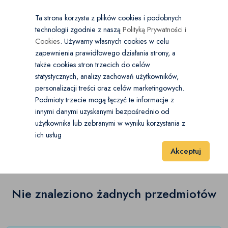
×
Wybierz kategorię
Kraj
PL
PLN
Ta strona korzysta z plików cookies i podobnych
technologii zgodnie z naszą
Polityką Prywatności i
Dodaj
Start
Cookies
. Używamy własnych cookies w celu
zapewnienia prawidłowego działania strony, a
0
Włosy
także cookies stron trzecich do celów
statystycznych, analizy zachowań użytkowników,
Pielęgnacja
(0)
personalizacji treści oraz celów marketingowych.
Start
Zdrowie i Uroda
Włosy
Pozostałe
Podmioty trzecie mogą łączyć te informacje z
Koloryzacja
(0)
innymi danymi uzyskanymi bezpośrednio od
użytkownika lub zebranymi w wyniku korzystania z
Pozostałe
(0)
Stylizacja
(0)
ich usług
Wyniki 1–1 z 0 Pozycje
20
40
60
Akceptuj
Pozostałe
(0)
Nie znaleziono żadnych przedmiotów