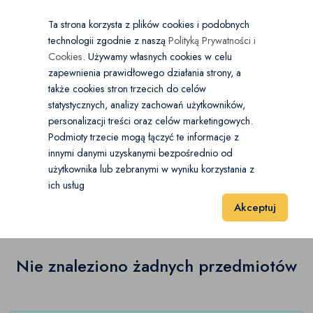
×
Wybierz kategorię
Kraj
PL
PLN
Ta strona korzysta z plików cookies i podobnych
technologii zgodnie z naszą
Polityką Prywatności i
Dodaj
Start
Cookies
. Używamy własnych cookies w celu
zapewnienia prawidłowego działania strony, a
0
Sport i Hobby
także cookies stron trzecich do celów
statystycznych, analizy zachowań użytkowników,
Akcesoria do pojazdów elektrycznych
(0)
personalizacji treści oraz celów marketingowych.
Start
Sport i Hobby
Pojazdy elektryczne
Podmioty trzecie mogą łączyć te informacje z
Deskorolki elektryczne
(0)
innymi danymi uzyskanymi bezpośrednio od
użytkownika lub zebranymi w wyniku korzystania z
Pojazdy elektryczne
(0)
Hulajnogi elektryczne
(0)
ich usług
Wyniki 1–1 z 0 Pozycje
20
40
60
Akceptuj
Pozostałe
(0)
Nie znaleziono żadnych przedmiotów