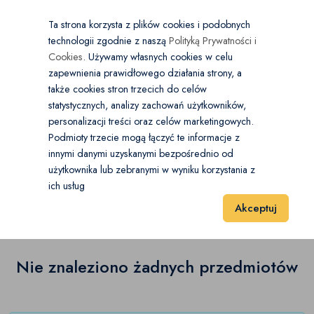
×
Wybierz kategorię
Kraj
PL
PLN
Ta strona korzysta z plików cookies i podobnych
technologii zgodnie z naszą
Polityką Prywatności i
Dodaj
Start
Cookies
. Używamy własnych cookies w celu
zapewnienia prawidłowego działania strony, a
0
Moda męska
także cookies stron trzecich do celów
statystycznych, analizy zachowań użytkowników,
Bluzy
(0)
personalizacji treści oraz celów marketingowych.
Start
Moda
Moda męska
Spodnie
Podmioty trzecie mogą łączyć te informacje z
Golfy
(0)
innymi danymi uzyskanymi bezpośrednio od
użytkownika lub zebranymi w wyniku korzystania z
Spodnie
(0)
Kardigany
(0)
ich usług
Wyniki 1–1 z 0 Pozycje
20
40
60
Akceptuj
Koszule
(0)
Kombinezony
(0)
Nie znaleziono żadnych przedmiotów
Lekkie swetry
(0)
Marynarki i garnitury
(0)