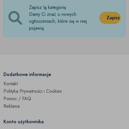
Zapisz tą kategorię
Odzież nocna
(0)
Damy Ci znać o nowych
Zapisz
Odzież sportowa
ogłoszeniach, które się w niej
(0)
pojawią.
Odzież wierzchnia
(0)
Spodenki kąpielowe
(0)
Spodnie
(0)
Spodnie jeansowe
(0)
Dodatkowe informacje
Kontakt
Swetry
(0)
Polityka Prywatności i Cookies
Szorty
(0)
Pomoc / FAQ
Reklama
T-shirty i podkoszulki
(0)
Konto użytkownika
Pozostałe
(0)