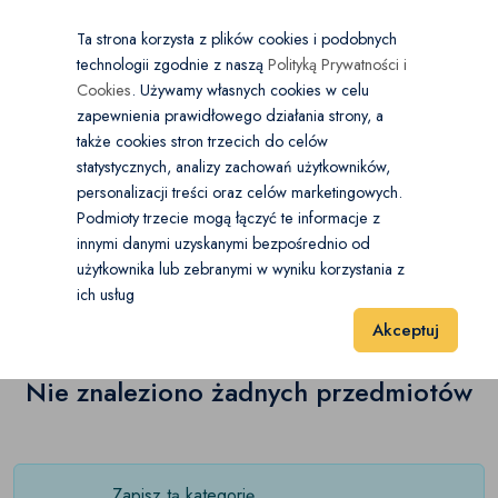
×
Wybierz kategorię
Kraj
PL
PLN
Ta strona korzysta z plików cookies i podobnych
technologii zgodnie z naszą
Polityką Prywatności i
Dodaj
Start
Cookies
. Używamy własnych cookies w celu
zapewnienia prawidłowego działania strony, a
0
Moda męska
także cookies stron trzecich do celów
statystycznych, analizy zachowań użytkowników,
Bluzy
(0)
personalizacji treści oraz celów marketingowych.
Start
Moda
Moda męska
Golfy
Podmioty trzecie mogą łączyć te informacje z
Golfy
(0)
innymi danymi uzyskanymi bezpośrednio od
użytkownika lub zebranymi w wyniku korzystania z
Golfy
(0)
Wyniki 1–1 z 0 Pozycje
Kardigany
20
40
60
(0)
ich usług
Akceptuj
Koszule
(0)
Kombinezony
Nie znaleziono żadnych przedmiotów
(0)
Lekkie swetry
(0)
Marynarki i garnitury
(0)
Zapisz tą kategorię