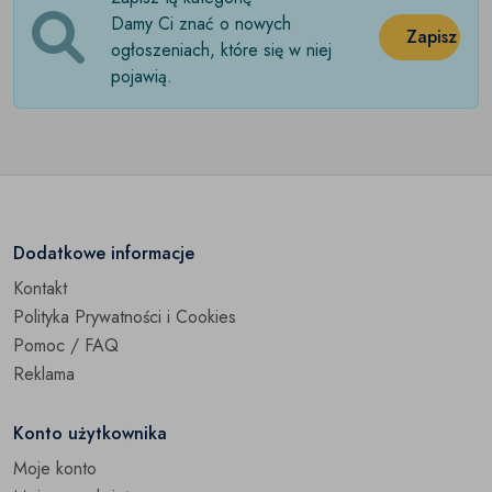
Damy Ci znać o nowych
Odzież nocna
(0)
Zapisz
ogłoszeniach, które się w niej
pojawią.
Odzież sportowa
(0)
Odzież wierzchnia
(0)
Spodenki kąpielowe
(0)
Spodnie
(0)
Dodatkowe informacje
Spodnie jeansowe
(0)
Kontakt
Polityka Prywatności i Cookies
Swetry
(0)
Pomoc / FAQ
Szorty
(0)
Reklama
T-shirty i podkoszulki
(0)
Konto użytkownika
Pozostałe
Moje konto
(0)