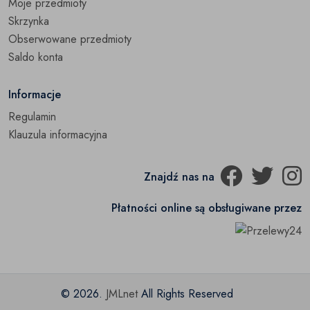
Moje przedmioty
Pufy
(0)
Skrzynka
Obserwowane przedmioty
Regały
(0)
Saldo konta
Sofy i kanapy
(0)
Informacje
Stoliki kawowe i ławy
(0)
Regulamin
Klauzula informacyjna
Stoły
(0)
Stoły i krzesła (zestaw)
(0)
Znajdź nas na
Szafki
(0)
Płatności online są obsługiwane przez
Szafki na buty
(0)
Szafki nocne
(0)
Szafki RTV
(0)
© 2026.
JMLnet
All Rights Reserved