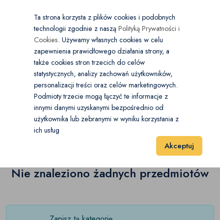
×
Wybierz kategorię
Kraj
PL
PLN
Ta strona korzysta z plików cookies i podobnych
technologii zgodnie z naszą
Polityką Prywatności i
Dodaj
Start
Cookies
. Używamy własnych cookies w celu
zapewnienia prawidłowego działania strony, a
0
Meble
także cookies stron trzecich do celów
statystycznych, analizy zachowań użytkowników,
Biblioteczki i witryny
(0)
personalizacji treści oraz celów marketingowych.
Start
Dom i Ogród
Meble
Łóżka
Podmioty trzecie mogą łączyć te informacje z
Biurka
(0)
innymi danymi uzyskanymi bezpośrednio od
użytkownika lub zebranymi w wyniku korzystania z
Łóżka
(0)
Wyniki 1–1 z 0 Pozycje
Blaty
20
40
60
(0)
ich usług
Akceptuj
Fotele
(0)
Komody
Nie znaleziono żadnych przedmiotów
(0)
Konsole
(0)
Kredensy
(0)
Zapisz tą kategorię