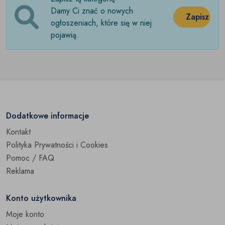
Damy Ci znać o nowych
Krzesła
(0)
Zapisz
ogłoszeniach, które się w niej
pojawią.
Krzesła biurowe
(0)
Ławki
(0)
Łóżka
(0)
Materace
(0)
Dodatkowe informacje
Meble dla dzieci
(0)
Kontakt
Polityka Prywatności i Cookies
Meble kuchenne
(0)
Pomoc / FAQ
Meble łazienkowe
(0)
Reklama
Narożniki
(0)
Konto użytkownika
Półki
Moje konto
(0)