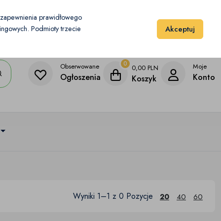
Moje konto
Dodaj przedmiot
u zapewnienia prawidłowego
Akceptuj
etingowych. Podmioty trzecie
0
Obserwowane
Moje
0,00
PLN
Ogłoszenia
Konto
Koszyk
Wyniki 1–1 z 0 Pozycje
20
40
60