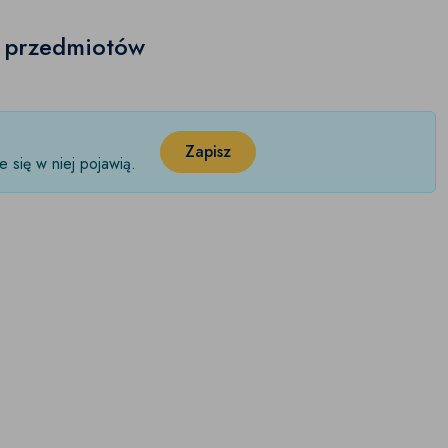
h przedmiotów
Zapisz
 się w niej pojawią.