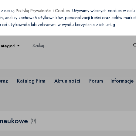
e z naszą
Polityką Prywatności i Cookies
. Używamy własnych cookies w cel
nych, analizy zachowań użytkowników, personalizacji treści oraz celów mark
od użytkownika lub zebranymi w wyniku korzystania z ich usług
kategorie
eraz
Katalog Firm
Aktualności
Forum
Informacje
 naukowe
(0)