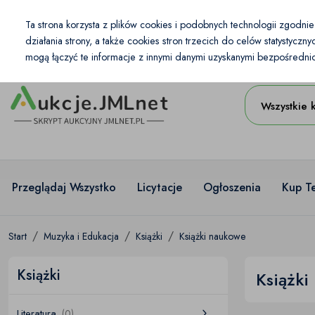
Kraj
Ta strona korzysta z plików cookies i podobnych technologii zgodni
PL
PLN
działania strony, a także cookies stron trzecich do celów statystycz
mogą łączyć te informacje z innymi danymi uzyskanymi bezpośrednio 
Wszystkie 
Przeglądaj Wszystko
Licytacje
Ogłoszenia
Kup T
Start
Muzyka i Edukacja
Książki
Książki naukowe
Książki
Książki
Literatura
(0)