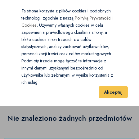
×
Wybierz kategorię
Kraj
PL
PLN
Ta strona korzysta z plików cookies i podobnych
technologii zgodnie z naszą
Polityką Prywatności i
Dodaj
Start
Cookies
. Używamy własnych cookies w celu
zapewnienia prawidłowego działania strony, a
0
Książki
także cookies stron trzecich do celów
statystycznych, analizy zachowań użytkowników,
Literatura
(0)
personalizacji treści oraz celów marketingowych.
Start
Muzyka i Edukacja
Książki
Dla dzieci
Podmioty trzecie mogą łączyć te informacje z
Czasopisma
(0)
innymi danymi uzyskanymi bezpośrednio od
użytkownika lub zebranymi w wyniku korzystania z
Dla dzieci
(0)
Dla dzieci
(0)
ich usług
Wyniki 1–1 z 0 Pozycje
20
40
60
Akceptuj
Komiksy
(0)
Książki naukowe
(0)
Nie znaleziono żadnych przedmiotów
Podręczniki szkolne
(0)
Poradniki i albumy
(0)