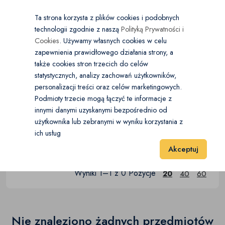
×
Wybierz kategorię
Kraj
PL
PLN
Ta strona korzysta z plików cookies i podobnych
technologii zgodnie z naszą
Polityką Prywatności i
Dodaj
Start
Cookies
. Używamy własnych cookies w celu
zapewnienia prawidłowego działania strony, a
0
Przyczepy i Naczepy
także cookies stron trzecich do celów
statystycznych, analizy zachowań użytkowników,
Naczepy burtowe i plandeki
(0)
personalizacji treści oraz celów marketingowych.
Start
Motoryzacja
Przyczepy i Naczepy
Podmioty trzecie mogą łączyć te informacje z
Naczepy chłodnie i izotermy
(0)
innymi danymi uzyskanymi bezpośrednio od
Przyczepy do samochodów osobowych
użytkownika lub zebranymi w wyniku korzystania z
Naczepy wywrotki
(0)
ich usług
Przyczepy do samochodów
Akceptuj
(0)
Naczepy pozostałe
(0)
osobowych
Przyczepy burtowe i plandeki
Wyniki 1–1 z 0 Pozycje
(0)
20
40
60
Przyczepy kempingowe
(0)
Przyczepy do przewozu pojazdów
Nie znaleziono żadnych przedmiotów
(0)