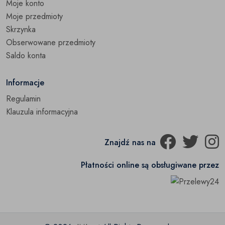
Moje konto
Jaguar
(0)
Moje przedmioty
Skrzynka
Jeep
(0)
Obserwowane przedmioty
Kia
Saldo konta
(0)
Lancia
(0)
Informacje
Regulamin
Land Rover
(0)
Klauzula informacyjna
Lexus
(0)
Znajdź nas na
Mazda
(0)
Mercedes-Benz
Płatności online są obsługiwane przez
(0)
Mini
(0)
Mitsubishi
(0)