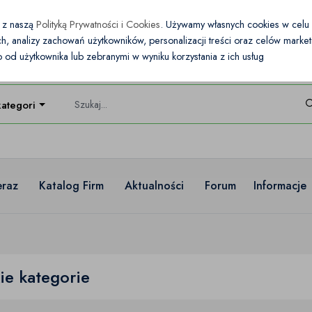
e z naszą
Polityką Prywatności i Cookies
. Używamy własnych cookies w cel
nych, analizy zachowań użytkowników, personalizacji treści oraz celów mark
od użytkownika lub zebranymi w wyniku korzystania z ich usług
kategorie
eraz
Katalog Firm
Aktualności
Forum
Informacje
ie kategorie