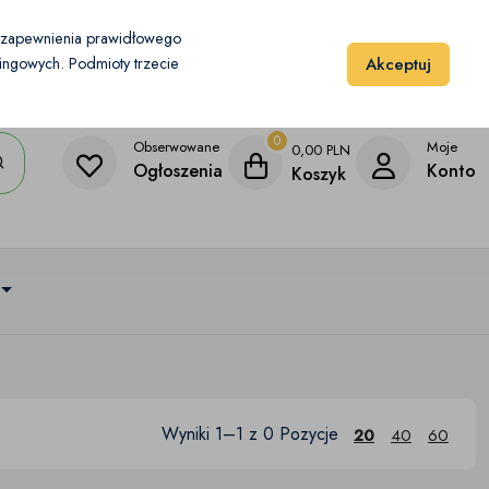
Moje konto
Dodaj przedmiot
u zapewnienia prawidłowego
Akceptuj
etingowych. Podmioty trzecie
0
Obserwowane
Moje
0,00
PLN
Ogłoszenia
Konto
Koszyk
Wyniki 1–1 z 0 Pozycje
20
40
60