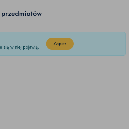
h przedmiotów
Zapisz
 się w niej pojawią.