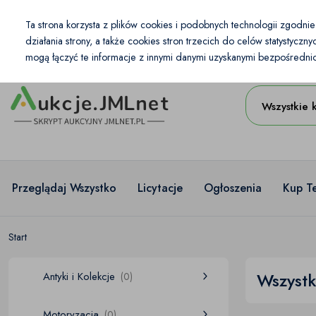
Kraj
Ta strona korzysta z plików cookies i podobnych technologii zgodni
PL
PLN
działania strony, a także cookies stron trzecich do celów statystycz
mogą łączyć te informacje z innymi danymi uzyskanymi bezpośrednio 
Wszystkie 
Przeglądaj Wszystko
Licytacje
Ogłoszenia
Kup T
Start
Wszystk
Antyki i Kolekcje
(0)
Motoryzacja
(0)